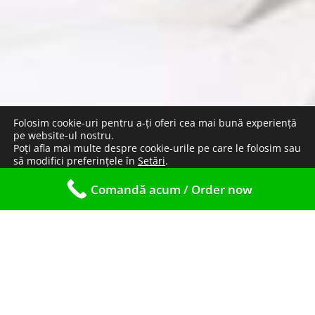
Folosim cookie-uri pentru a-ți oferi cea mai bună experiență
pe website-ul nostru.
Poți afla mai multe despre cookie-urile pe care le folosim sau
să modifici preferințele în
Setări
.
Close GDPR Cookie Banner
ACCEPT
Comandă acum / Order now